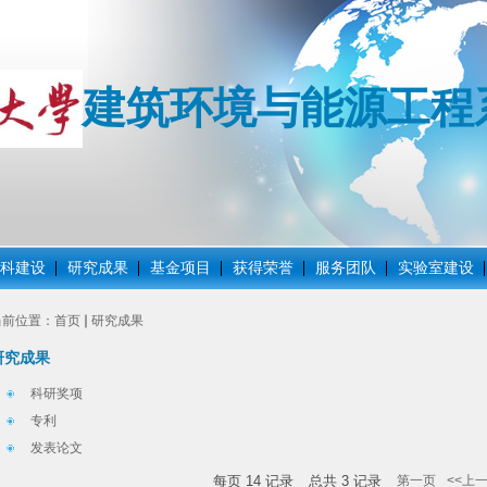
建筑环境与能源工程
科建设
研究成果
基金项目
获得荣誉
服务团队
实验室建设
当前位置：
首页
研究成果
研究成果
科研奖项
专利
发表论文
每页
14
记录
总共
3
记录
第一页
<<上