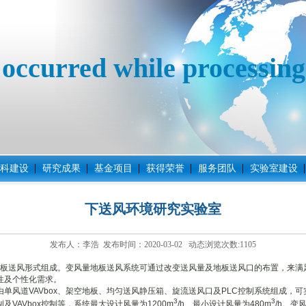
 occurred while processing 
科建设
研究成果
基金项目
获得荣誉
服务团队
实验室建设
下送风环境研究实验室
发布人：李浩 发布时间：2020-03-02 动态浏览次数:
1105
送风形式组成。变风量地板送风系统可通过改变送风量及地板送风口的布置，来满
性及个性化需求。
风道VAVbox、架空地板、均匀送风静压箱、旋流送风口及PLC控制系统组成，可
3
3
VAVbox控制等，系统最大设计风量为1200m
/h、最小设计风量为480m
/h。