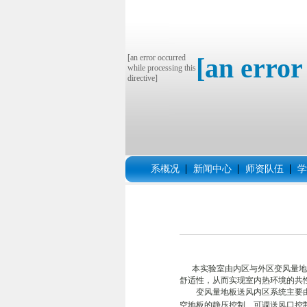
[an error occurred
[an error
while processing this
directive]
系概况
新闻中心
师资队伍
学
本实验室由内区与外区变风量地板
舒适性，从而实现室内热环境的共
变风量地板送风内区系统主要由单
空地板的静压控制、可调送风口控制及