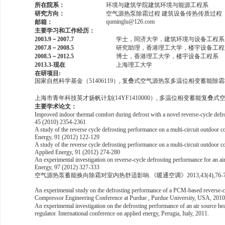
所在院系：
环境与建筑学院建筑环境与能源工程系
研究方向：
空气源热泵除霜过程 建筑设备传热传质过程
quminglu@126.com
邮箱：
主要学习和工作经历：
2003.9
－
2007.7
学士，同济大学，建筑环境与设备工程系
2007.8
－
2008.5
研究助理，香港理工大学，楼宇设备工程
2008.5
－
2012.5
博士，香港理工大学，楼宇设备工程系
2013.3-
现在
上海理工大学
在研项目
:
国家自然科学基金（
51406119
）
,
复叠式空气源热泵多温位相变蓄能除霜
上海市青年科技英才扬帆计划
(14YF1410000
）
,
多温位相变蓄能复叠式
主要学术论文：
Improved indoor thermal comfort during defrost with a novel reverse-cycle def
45 (2010) 2354-2361
A study of the reverse cycle defrosting performance on a multi-circuit outdoor co
Energy, 91 (2012) 122-129
A study of the reverse cycle defrosting performance on a multi-circuit outdoor co
Applied Energy, 91 (2012) 274-280
An experimental investigation on reverse-cycle defrosting performance for an ai
Energy, 97 (2012) 327-333
空气源热泵蓄能换向除霜对室内热舒适影响
.
《暖通空调》
2013,43(4),76-
An experimental study on the defrosting performance of a PCM-based reverse-cyc
Compressor Engineering Conference at Purdue , Purdue University, USA, 2010
An experimental investigation on the defrosting performance of an air source he
regulator. International conference on applied energy, Perugia, Italy, 2011.